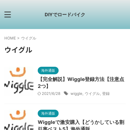
DIYでロードバイク
HOME
>
ウイグル
ウイグル
海外通販
【完全解説】Wiggle登録方法【注意点
2つ】
2021/6/28
wiggle
,
ウイグル
,
登録
海外通販
Wiggleで激安購入【どうかしている割
引率ベスト5】海外通販