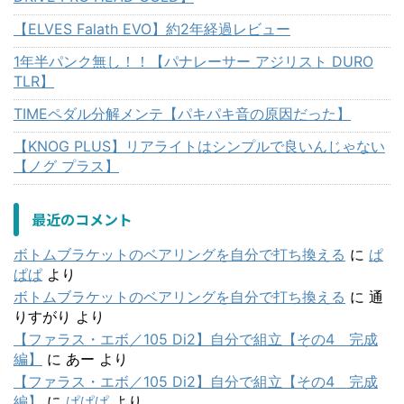
【ELVES Falath EVO】約2年経過レビュー
1年半パンク無し！！【パナレーサー アジリスト DURO
TLR】
TIMEペダル分解メンテ【パキパキ音の原因だった】
【KNOG PLUS】リアライトはシンプルで良いんじゃない
【ノグ プラス】
最近のコメント
ボトムブラケットのベアリングを自分で打ち換える
に
ぱ
ぱぱ
より
ボトムブラケットのベアリングを自分で打ち換える
に
通
りすがり
より
【ファラス・エボ／105 Di2】自分で組立【その4 完成
編】
に
あー
より
【ファラス・エボ／105 Di2】自分で組立【その4 完成
編】
に
ぱぱぱ
より