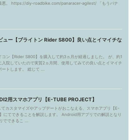
ttps://diy-roadbike.com/panaracer-agilest/ 「もうパナ
ュー【ブライトン Rider S800】良い点とイマイチな
コン【Rider S800】を購入して約3ヵ月が経過しました。 が、約1
に入院していたので実質2ヵ月間、使用してみての良い点とイマイチ
ートします。 総じて ...
I2用スマホアプリ【E-TUBE PROJECT】
てカスタマイズやアップデートがおこなえる、スマホアプリ【E-
ECT】にてできることを解説します。 Android用アプリでの解説となり
でできるこ ...