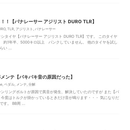
！！【パナレーサー アジリスト DURO TLR】
URO
,
TLR
,
アジリスト
,
パナレーサー
イヤ【パナレーサー アジリスト DURO TLR】です。 このタイヤ
 約1年半、5000キロ以上 パンクしていません。 他のタイヤを試し
 ...
分解メンテ【パキパキ音の原因だった】
me
,
ペダル
,
メンテ
,
分解
リングボルトが原因で異音が発生、解決していたのですが また【パ
 今度はトルクが掛かっているときだけ音が鳴ります・・・ 気になりだ
。 BB周 ...