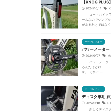
【KNOG PL
2024/10/11
K
ロードバイク用のリ
ームなのでシンプル
があるわけではなく、
パーツレビュー
パワーメーター【
2024/9/27
M
パワーメーター【M
るんだけどね・・・ 
す。 それに ...
パーツレビュー
ディスク車用 買
2024/9/18
D
新しくディスクブ