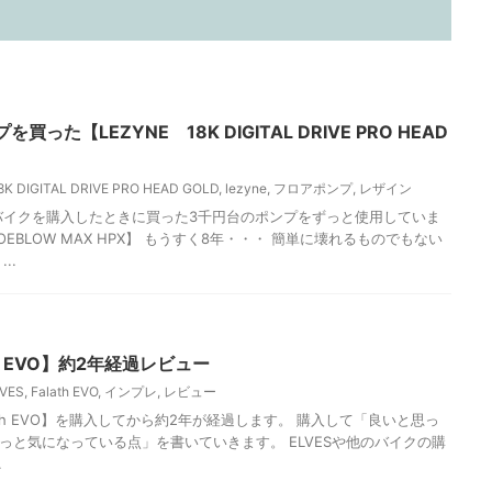
った【LEZYNE 18K DIGITAL DRIVE PRO HEAD
8K DIGITAL DRIVE PRO HEAD GOLD
,
lezyne
,
フロアポンプ
,
レザイン
クを購入したときに買った3千円台のポンプをずっと使用していま
JOEBLOW MAX HPX】 もうすく8年・・・ 簡単に壊れるものでもない
..
ath EVO】約2年経過レビュー
LVES
,
Falath EVO
,
インプレ
,
レビュー
ath EVO】を購入してから約2年が経過します。 購入して「良いと思っ
っと気になっている点」を書いていきます。 ELVESや他のバイクの購
.