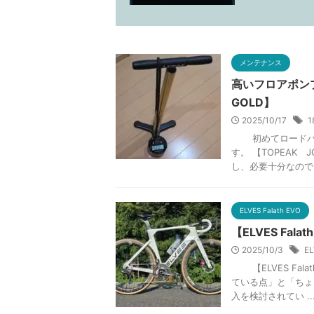
メンテナンス
高いフロアポンプを買
GOLD】
2025/10/17
1
初めてロードバイ
す。 【TOPEAK 
し、必要十分なので .
ELVES Falath EVO
【ELVES Fal
2025/10/3
E
【ELVES Fal
ている点」と「ちょ
入を検討されてい ..