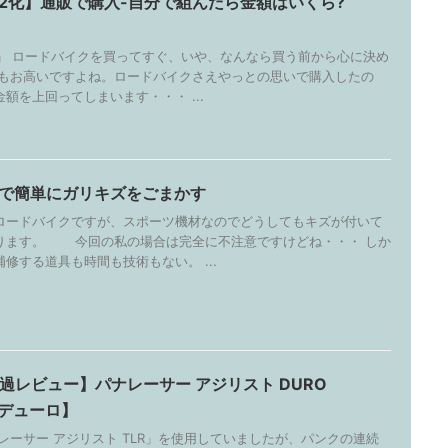
I2化】通販で購入-自分で組んだら金額はいくら?
!!」 ロードバイクを買ってすぐ、いや、なんなら買う前から心に決め
でもお高いですよね。ロードバイクさえやっとの思いで購入したの
額を上回ってしまいます・・・ ...
で簡単にガリキズをごまかす
ロードバイクですが、スポーツ機材なのでどうしてもキズが付いて
ります。 今回の私の場合は完全に不注意ですけどね・・・ しか
修する道具も時間も技術もない。 ...
経過レビュー】パナレーサー アジリスト DURO
はデューロ】
サー アジリスト TLR」を使用していましたが、パンクの連続