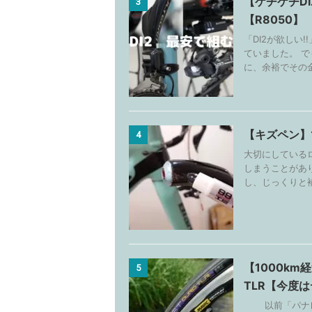
【ケチケチD
3
【R8050】
「DI2が欲しい
ていました。 
に、余裕でその金
【キズペン】
4
大切にしている
しまうことがあ
し、じっくりと補
【1000km
5
TLR【今度
以前「パナレー