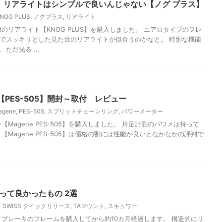
US】リアライトはシンプルで良いんじゃない【ノグ プラス】
NOG PLUS
,
ノグプラス
,
リアライト
アライト【KNOG PLUS】を購入しました。 エアロタイプのフレ
でスッキリとした見た目のリアライトが似合うのかなと。 特別な機能
ただ光る ...
PES-505】開封～取付 レビュー
agene
,
PES-505
,
スプリットチェーンリング
,
パワーメーター
agene PES-505】を購入しました。 片足計測のパワメは持って
【Magene PES-505】は価格の割には性能が良いとなかなかの評判で
って良かったもの 2選
T SWISS クイックリリース
,
TAマウント
,
スキュワー
レーキのフレームを購入してから約10カ月経過します。 構造的にリ