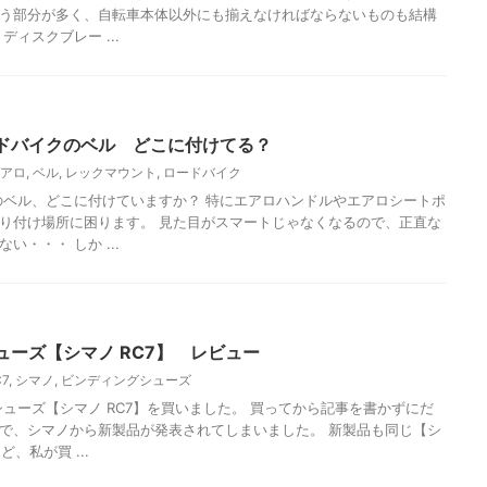
う部分が多く、自転車本体以外にも揃えなければならないものも結構
ディスクブレー ...
ドバイクのベル どこに付けてる？
アロ
,
ベル
,
レックマウント
,
ロードバイク
ル、どこに付けていますか？ 特にエアロハンドルやエアロシートポ
り付け場所に困ります。 見た目がスマートじゃなくなるので、正直な
い・・・ しか ...
ューズ【シマノ RC7】 レビュー
C7
,
シマノ
,
ビンディングシューズ
ズ【シマノ RC7】を買いました。 買ってから記事を書かずにだ
で、シマノから新製品が発表されてしまいました。 新製品も同じ【シ
ど、私が買 ...