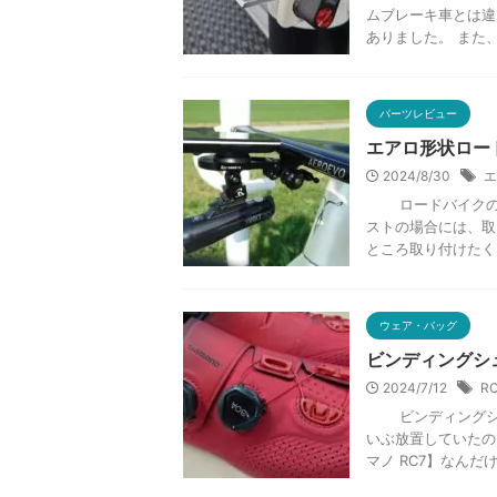
ムブレーキ車とは違
ありました。 また、
パーツレビュー
エアロ形状ロー
2024/8/30
エ
ロードバイクのベ
ストの場合には、取
ところ取り付けたくな
ウェア・バッグ
ビンディングシ
2024/7/12
R
ビンディングシュー
いぶ放置していたの
マノ RC7】なんだけ