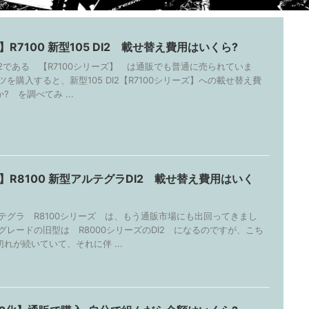
R7100 新型105 DI2 載せ替え費用はいくら?
2である 【R7100シリーズ】 は通販でも普通に売られていま
ツを購入すると、新型105 DI2【R7100シリーズ】への載せ替え費
 を調べてみ ...
】R8100 新型アルテグラDI2 載せ替え費用はいく
ラ R8100シリーズ は、もう通販市場にも出回ってきまし
グレードの旧型は R8000シリーズのDI2 になるのですが、こち
れが続いていて、それに伴 ...