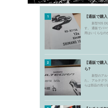
【通販で購入】
1
新型105 DI
す。 通販でパー
用はいくらなのか?
【通販で購入
2
ら?
新型のアルテグ
た。 アルテグラ
らは部品の売り切