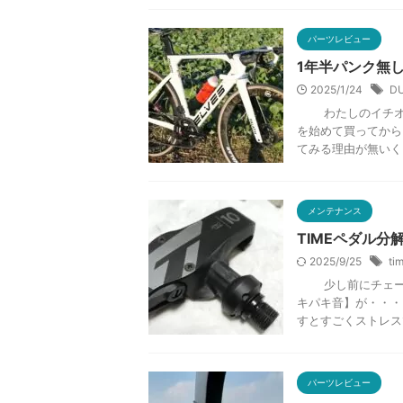
パーツレビュー
1年半パンク無し
2025/1/24
D
わたしのイチオシタ
を始めて買ってから
てみる理由が無いくらい
メンテナンス
TIMEペダル
2025/9/25
ti
少し前にチェーン
キパキ音】が・・・
すとすごくストレスです
パーツレビュー