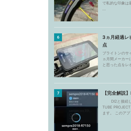
で私的な印象は最悪。 h
...
3ヵ月経過レビ
6
点
ブライトンのサイ
ヵ月間メーカー
と思った点をレポ
【完全解説】D
7
DI2と接続し
TUBE PROJ
ます。 このアプリ