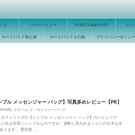
ンス
パーツレビュー
ELVES Falath EVO
ビッ
ロードバイク初心者
ロードバイクその他
プライバシーポリシ
シンプル メッセンジャー バッグ】写真多めレビュー【PR】
HROME
,
クローム
,
メッセンジャーバッグ
ストリーズの【シンプル メッセンジャー バッグ】のレビューで
見た目は非常にシンプルなのですが、過剰と思われるくらいの丈夫な生
ります。 普段使 ...