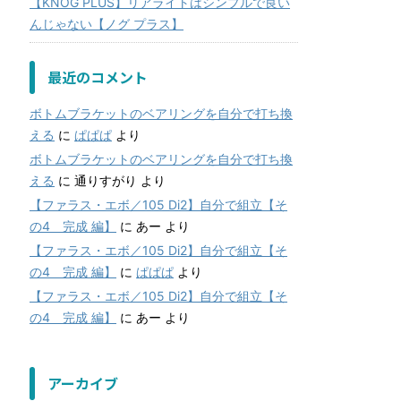
【KNOG PLUS】リアライトはシンプルで良い
んじゃない【ノグ プラス】
最近のコメント
ボトムブラケットのベアリングを自分で打ち換
える
に
ぱぱぱ
より
ボトムブラケットのベアリングを自分で打ち換
える
に
通りすがり
より
【ファラス・エボ／105 Di2】自分で組立【そ
の4 完成 編】
に
あー
より
【ファラス・エボ／105 Di2】自分で組立【そ
の4 完成 編】
に
ぱぱぱ
より
【ファラス・エボ／105 Di2】自分で組立【そ
の4 完成 編】
に
あー
より
アーカイブ