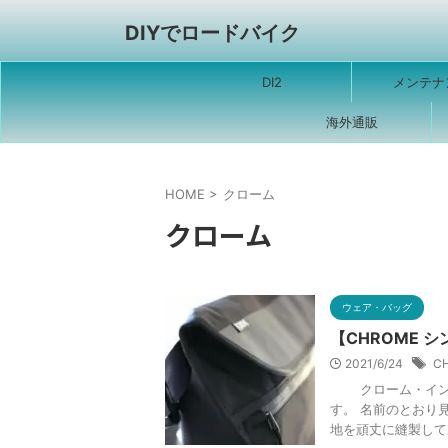
DIYでロードバイク
DI2
メンテナ
海外通販
HOME
>
クローム
クローム
ウェア・バッグ
【CHROME 
2021/6/24
C
クローム・インダ
す。 名前のとおり
地を頑丈に縫製してあ