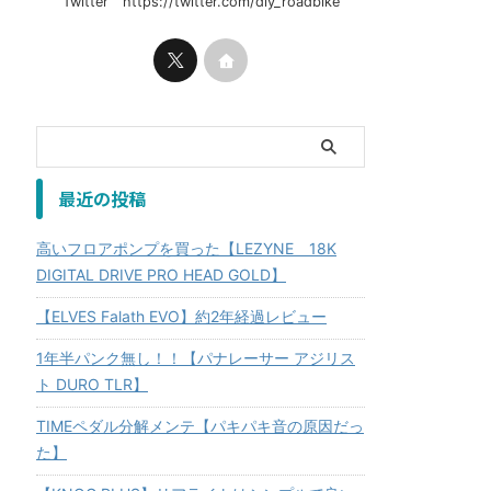
Twitter https://twitter.com/diy_roadbike
最近の投稿
高いフロアポンプを買った【LEZYNE 18K
DIGITAL DRIVE PRO HEAD GOLD】
【ELVES Falath EVO】約2年経過レビュー
1年半パンク無し！！【パナレーサー アジリス
ト DURO TLR】
TIMEペダル分解メンテ【パキパキ音の原因だっ
た】