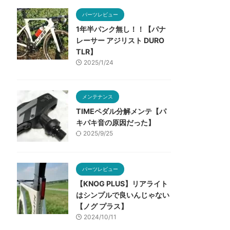
パーツレビュー
1年半パンク無し！！【パナ
レーサー アジリスト DURO
TLR】
2025/1/24
メンテナンス
TIMEペダル分解メンテ【パ
キパキ音の原因だった】
2025/9/25
パーツレビュー
【KNOG PLUS】リアライト
はシンプルで良いんじゃない
【ノグ プラス】
2024/10/11