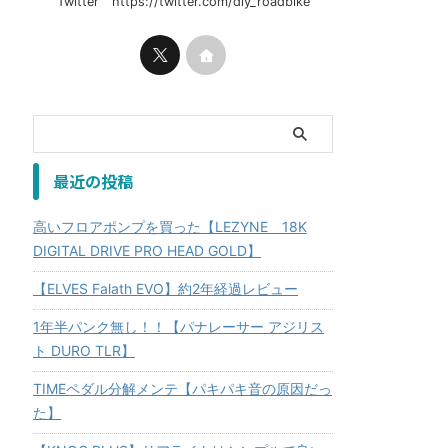
Twitter https://twitter.com/diy_roadbike
最近の投稿
高いフロアポンプを買った【LEZYNE 18K
DIGITAL DRIVE PRO HEAD GOLD】
【ELVES Falath EVO】約2年経過レビュー
1年半パンク無し！！【パナレーサー アジリス
ト DURO TLR】
TIMEペダル分解メンテ【パキパキ音の原因だっ
た】