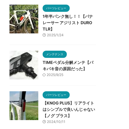
パーツレビュー
1年半パンク無し！！【パナ
レーサー アジリスト DURO
TLR】
2025/1/24
メンテナンス
TIMEペダル分解メンテ【パ
キパキ音の原因だった】
2025/9/25
パーツレビュー
【KNOG PLUS】リアライト
はシンプルで良いんじゃない
【ノグ プラス】
2024/10/11