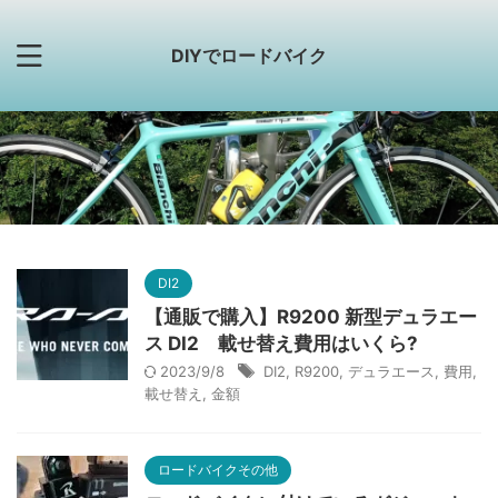
DIYでロードバイク
DI2
【通販で購入】R9200 新型デュラエー
ス DI2 載せ替え費用はいくら?
2023/9/8
DI2
,
R9200
,
デュラエース
,
費用
,
載せ替え
,
金額
ロードバイクその他