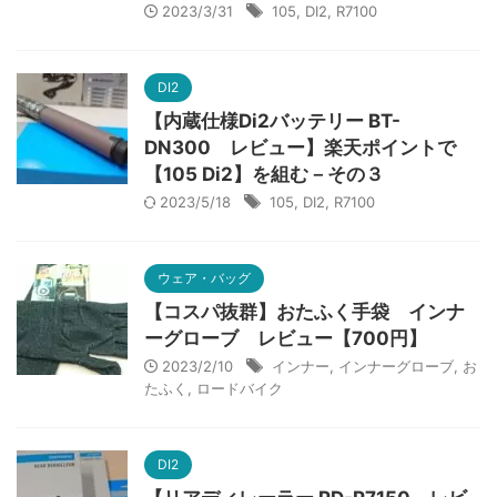
2023/3/31
105
,
DI2
,
R7100
DI2
【内蔵仕様Di2バッテリー BT-
DN300 レビュー】楽天ポイントで
【105 Di2】を組む－その３
2023/5/18
105
,
DI2
,
R7100
ウェア・バッグ
【コスパ抜群】おたふく手袋 インナ
ーグローブ レビュー【700円】
2023/2/10
インナー
,
インナーグローブ
,
お
たふく
,
ロードバイク
DI2