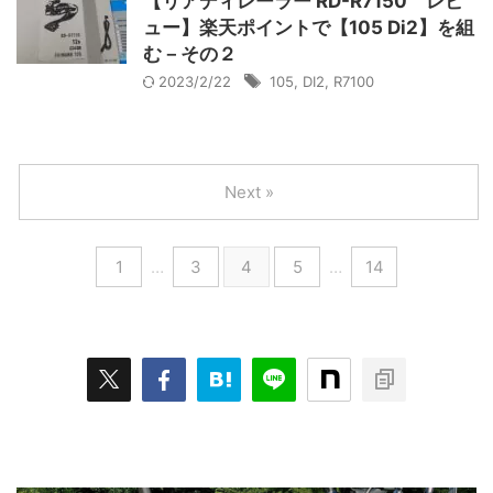
【リアディレーラー RD-R7150 レビ
ュー】楽天ポイントで【105 Di2】を組
む－その２
2023/2/22
105
,
DI2
,
R7100
Next »
1
…
3
4
5
…
14