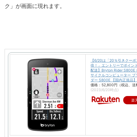
ク」が画面に現れます。
【6/20は「20％引きクーポ
倍！」エントリーでポイント
配送】Bryton Rider S80
サイクルコンピューター ブ
ダー S800E 【国内正規品】
価格：52,800円（税込、送
(2023/6/20時点)
楽