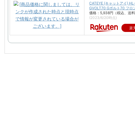
CATEYE (キャットアイ) HL-
GVOLT70 Gボルト70 フ
価格：5,938円（税込、送料
(2023/6/20時点)
楽