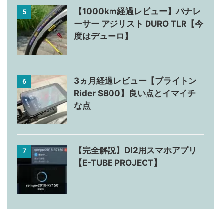
【1000km経過レビュー】パナレ
5
ーサー アジリスト DURO TLR【今
度はデューロ】
3ヵ月経過レビュー【ブライトン
6
Rider S800】良い点とイマイチ
な点
【完全解説】DI2用スマホアプリ
7
【E-TUBE PROJECT】