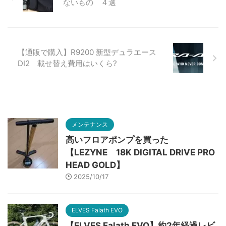
ないもの ４選
【通販で購入】R9200 新型デュラエース
DI2 載せ替え費用はいくら?
メンテナンス
高いフロアポンプを買った
【LEZYNE 18K DIGITAL DRIVE PRO
HEAD GOLD】
2025/10/17
ELVES Falath EVO
【ELVES Falath EVO】約2年経過レビ