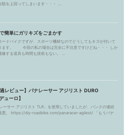
額を上回ってしまいます・・・ ...
で簡単にガリキズをごまかす
ロードバイクですが、スポーツ機材なのでどうしてもキズが付いて
ります。 今回の私の場合は完全に不注意ですけどね・・・ しか
修する道具も時間も技術もない。 ...
経過レビュー】パナレーサー アジリスト DURO
はデューロ】
サー アジリスト TLR」を使用していましたが、パンクの連続
ttps://diy-roadbike.com/panaracer-agilest/ 「もうパナ