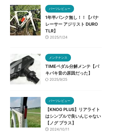
パーツレビュー
1年半パンク無し！！【パナ
レーサー アジリスト DURO
TLR】
2025/1/24
メンテナンス
TIMEペダル分解メンテ【パ
キパキ音の原因だった】
2025/9/25
パーツレビュー
【KNOG PLUS】リアライト
はシンプルで良いんじゃない
【ノグ プラス】
2024/10/11