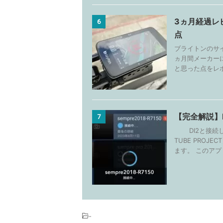
3ヵ月経過レビ
6
点
ブライトンのサイ
ヵ月間メーカー
と思った点をレポ
【完全解説】D
7
DI2と接続し
TUBE PROJ
ます。 このアプリ
-