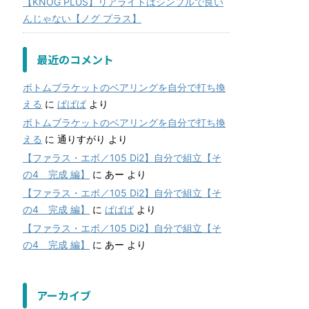
【KNOG PLUS】リアライトはシンプルで良い
んじゃない【ノグ プラス】
最近のコメント
ボトムブラケットのベアリングを自分で打ち換
える
に
ぱぱぱ
より
ボトムブラケットのベアリングを自分で打ち換
える
に
通りすがり
より
【ファラス・エボ／105 Di2】自分で組立【そ
の4 完成 編】
に
あー
より
【ファラス・エボ／105 Di2】自分で組立【そ
の4 完成 編】
に
ぱぱぱ
より
【ファラス・エボ／105 Di2】自分で組立【そ
の4 完成 編】
に
あー
より
アーカイブ