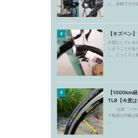
に、余裕でその金
【キズペン】
4
大切にしている
しまうことがあ
し、じっくりと補
【1000km
5
TLR【今度
以前「パナレー
で私的な印象は最悪。 h
...