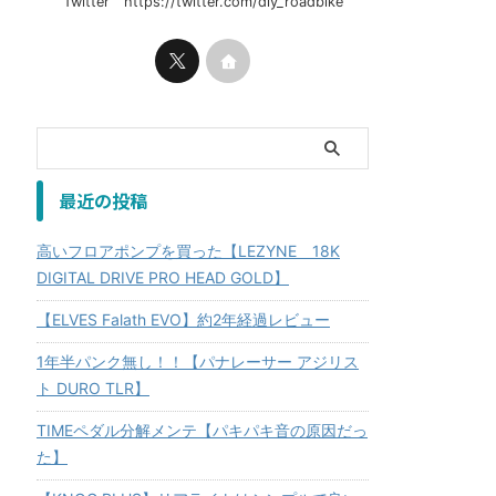
Twitter https://twitter.com/diy_roadbike
最近の投稿
高いフロアポンプを買った【LEZYNE 18K
DIGITAL DRIVE PRO HEAD GOLD】
【ELVES Falath EVO】約2年経過レビュー
1年半パンク無し！！【パナレーサー アジリス
ト DURO TLR】
TIMEペダル分解メンテ【パキパキ音の原因だっ
た】