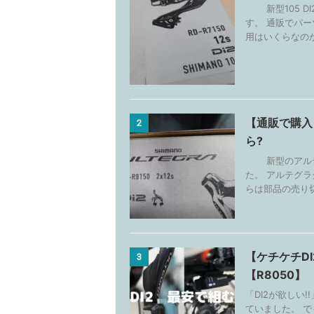
新型105 DI
す。 通販でパー
用はいくらなのか?
【通販で購入
2
ら?
新型のアルテグ
た。 アルテグラ
らは部品の売り切
【ケチケチD
3
【R8050】
「DI2が欲しい
ていました。 