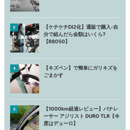
【ケチケチDI2化】通販で購入-自
3
分で組んだら金額はいくら?
【R8050】
【キズペン】で簡単にガリキズを
4
ごまかす
【1000km経過レビュー】パナレ
5
ーサー アジリスト DURO TLR【今
度はデューロ】