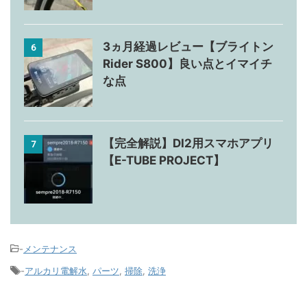
3ヵ月経過レビュー【ブライトン
6
Rider S800】良い点とイマイチ
な点
【完全解説】DI2用スマホアプリ
7
【E-TUBE PROJECT】
-
メンテナンス
-
アルカリ電解水
,
パーツ
,
掃除
,
洗浄