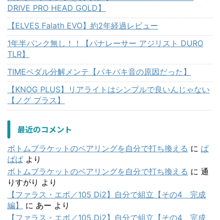
DRIVE PRO HEAD GOLD】
【ELVES Falath EVO】約2年経過レビュー
1年半パンク無し！！【パナレーサー アジリスト DURO
TLR】
TIMEペダル分解メンテ【パキパキ音の原因だった】
【KNOG PLUS】リアライトはシンプルで良いんじゃない
【ノグ プラス】
最近のコメント
ボトムブラケットのベアリングを自分で打ち換える
に
ぱ
ぱぱ
より
ボトムブラケットのベアリングを自分で打ち換える
に
通
りすがり
より
【ファラス・エボ／105 Di2】自分で組立【その4 完成
編】
に
あー
より
【ファラス・エボ／105 Di2】自分で組立【その4 完成