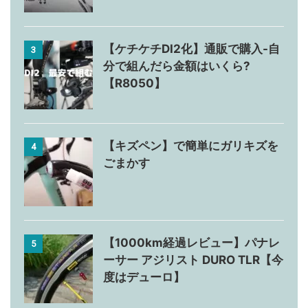
【ケチケチDI2化】通販で購入-自
3
分で組んだら金額はいくら?
【R8050】
【キズペン】で簡単にガリキズを
4
ごまかす
【1000km経過レビュー】パナレ
5
ーサー アジリスト DURO TLR【今
度はデューロ】