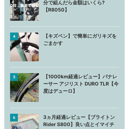
分で組んだら金額はいくら?
【R8050】
【キズペン】で簡単にガリキズを
4
ごまかす
【1000km経過レビュー】パナレ
5
ーサー アジリスト DURO TLR【今
度はデューロ】
3ヵ月経過レビュー【ブライトン
6
Rider S800】良い点とイマイチ