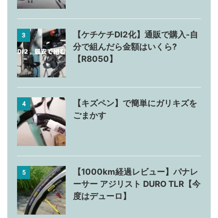
【ケチケチDI2化】通販で購入-自
3
分で組んだら金額はいくら?
【R8050】
【キズペン】で簡単にガリキズを
4
ごまかす
【1000km経過レビュー】パナレ
5
ーサー アジリスト DURO TLR【今
度はデューロ】