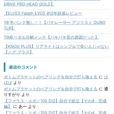
DRIVE PRO HEAD GOLD】
【ELVES Falath EVO】約2年経過レビュー
1年半パンク無し！！【パナレーサー アジリスト DURO
TLR】
TIMEペダル分解メンテ【パキパキ音の原因だった】
【KNOG PLUS】リアライトはシンプルで良いんじゃない
【ノグ プラス】
最近のコメント
ボトムブラケットのベアリングを自分で打ち換える
に
ぱ
ぱぱ
より
ボトムブラケットのベアリングを自分で打ち換える
に
通
りすがり
より
【ファラス・エボ／105 Di2】自分で組立【その4 完成
編】
に
あー
より
【ファラス・エボ／105 Di2】自分で組立【その4 完成